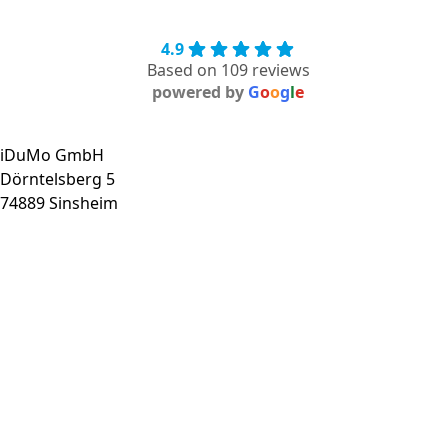
4.9
Based on 109 reviews
powered by
G
o
o
g
l
e
iDuMo GmbH
Dörntelsberg 5
74889 Sinsheim