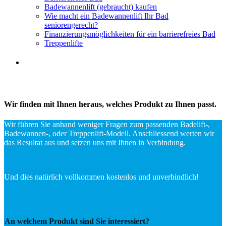
Badewannenlift (gebraucht) kaufen
Wie macht ein Badewannenlift Ihr Bad
seniorengerecht?
Finanzierungsmöglichkeiten für ein barrierefreies Bad
Treppenlifte
Kontakt
Wir finden mit Ihnen heraus, welches Produkt zu Ihnen passt.
Wir führen Sie anhand weniger Fragen zum passenden Badelift-,
Badewannen-, oder Treppenlift-Modell. Anschliessend werten wir
das Resultat aus und setzen uns mit Ihnen in Verbindung.
Und dies natürlich vollkommen kostenlos und unverbindlich!
An welchem Produkt sind Sie interessiert?