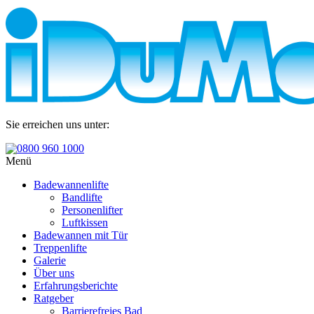
Sie erreichen uns unter:
0800 960 1000
Menü
Badewannenlifte
Bandlifte
Personenlifter
Luftkissen
Badewannen mit Tür
Treppenlifte
Galerie
Über uns
Erfahrungsberichte
Ratgeber
Barrierefreies Bad