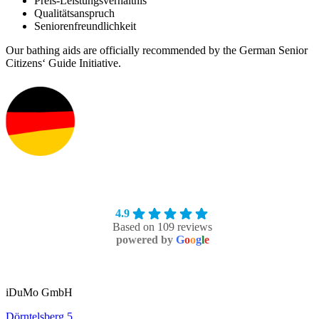
Preis-Leistungsverhältnis
Qualitätsanspruch
Seniorenfreundlichkeit
Our bathing aids are officially recommended by the German Senior
Citizens‘ Guide Initiative.
4.9
Based on 109 reviews
powered by
G
o
o
g
l
e
iDuMo GmbH
Dörntelsberg 5